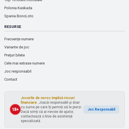
Polonia Kaskada
Spania BonoLoto
RESURSE
Frecvențe numere
Variante de joc
Prețuri bilete
Cele mai extrase numere
Joc responsabil
Contact
Jocurile de noroc implică riscuri
financiare.
Joacă responsabil și doar
cu sume pe care îți permiți să le pierzi.
18+
Joc Responsabil
Dacă simți că ai nevoie de ajutor,
contactează o linie de asistență
specializată.