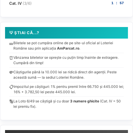
Cat. IV
(3/6)
1 : 57
💡 ȘTIAI CĂ...?
🎫
Biletele se pot cumpăra online de pe site-ul oficial al Loteriei
Române sau prin aplicația
AmParcat.ro
.
⏰
Vânzarea biletelor se oprește cu puțin timp înainte de extragere.
Cumpără din timp!
💸
Câștigurile până la 10.000 lei se ridică direct din agenții. Peste
această sumă — la sediul Loteriei Române.
📋
Impozitul pe câștiguri: 1% pentru premii între 66.750 și 445.000 lei;
16% + 3.782,50 lei peste 445.000 lei.
🔢
La Loto 6/49 se câștigă și cu doar
3 numere ghicite
(Cat. IV = 50
lei premiu fix).