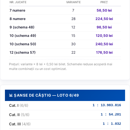
NR. JUCATE
VARIANTE
PREȚ
7 numere
7
56,50 lei
8 numere
28
224,50 lei
9 (schema 48)
12
96,50 lei
10 (schema 49)
15
120,50 lei
10 (schema 50)
30
240,50 lei
12 (schema 57)
22
176,50 lei
Prețuri: variante × 8 lei + 0,50 lei bilet. Schemele reduse acoperă mai
multe combinații cu un cost optimizat.
📊 ȘANSE DE CÂȘTIG — LOTO 6/49
Cat. I
(6/6)
1 : 13.983.816
Cat. II
(5/6)
1 : 54.201
Cat. III
(4/6)
1 : 1.032