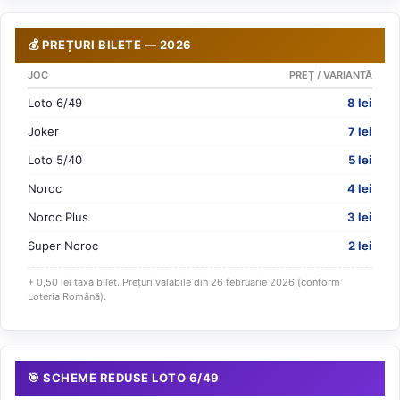
💰 PREȚURI BILETE — 2026
JOC
PREȚ / VARIANTĂ
Loto 6/49
8 lei
Joker
7 lei
Loto 5/40
5 lei
Noroc
4 lei
Noroc Plus
3 lei
Super Noroc
2 lei
+ 0,50 lei taxă bilet. Prețuri valabile din 26 februarie 2026 (conform
Loteria Română).
🎯 SCHEME REDUSE LOTO 6/49