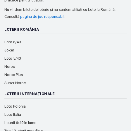
practice pentru jucători.
Nu vindem bilete de loterie și nu suntem afiliați cu Loteria Română.
Consultă
pagina de joc responsabil
.
LOTERII ROMÂNIA
Loto 6/49
Joker
Loto 5/40
Noroc
Noroc Plus
Super Noroc
LOTERII INTERNAȚIONALE
Loto Polonia
Loto Italia
Loterii 6/49 în lume
Top 10 loterii mondiale