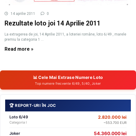
14 aprilie 2011
0
Rezultate loto joi 14 Aprilie 2011
La extragerea de joi, 14 Aprilie 2011, a loteriei române, loto 6/49 , marele
premiu la categoria 1 ...
Read more »
📊 Cele Mai Extrase Numere Loto
Top numere frecvente 6/49, 5/40, Joker
🏆 REPORT-URI ÎN JOC
Loto 6/49
2.820.000 lei
Categoria I
~553.700 EUR
54.360.000 lei
Joker