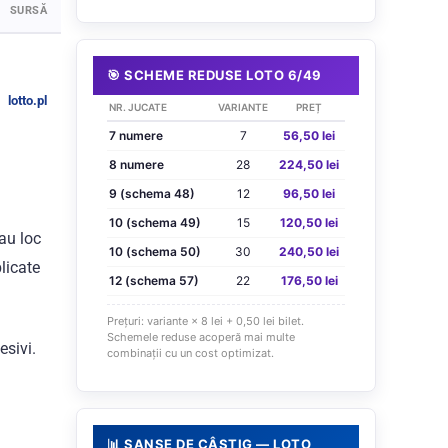
SURSĂ
🎯 SCHEME REDUSE LOTO 6/49
lotto.pl
NR. JUCATE
VARIANTE
PREȚ
7 numere
7
56,50 lei
8 numere
28
224,50 lei
9 (schema 48)
12
96,50 lei
10 (schema 49)
15
120,50 lei
 au loc
10 (schema 50)
30
240,50 lei
licate
12 (schema 57)
22
176,50 lei
Prețuri: variante × 8 lei + 0,50 lei bilet.
Schemele reduse acoperă mai multe
esivi.
combinații cu un cost optimizat.
📊 ȘANSE DE CÂȘTIG — LOTO