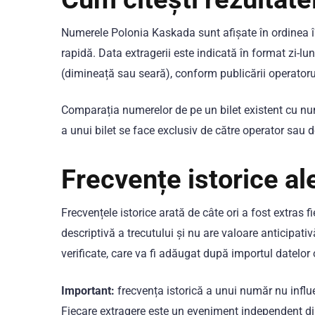
Numerele Polonia Kaskada sunt afișate în ordinea în 
rapidă. Data extragerii este indicată în format zi-lu
(dimineață sau seară), conform publicării operatoru
Comparația numerelor de pe un bilet existent cu num
a unui bilet se face exclusiv de către operator sau d
Frecvențe istorice a
Frecvențele istorice arată de câte ori a fost extras 
descriptivă a trecutului și nu are valoare anticipati
verificate, care va fi adăugat după importul datelor o
Important:
frecvența istorică a unui număr nu influe
Fiecare extragere este un eveniment independent din