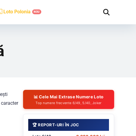
 Loto Polonia
ă
ești
📊 Cele Mai Extrase Numere Loto
 caracter
Top numere frecvente 6/49, 5/40, Joker
🏆 REPORT-URI ÎN JOC