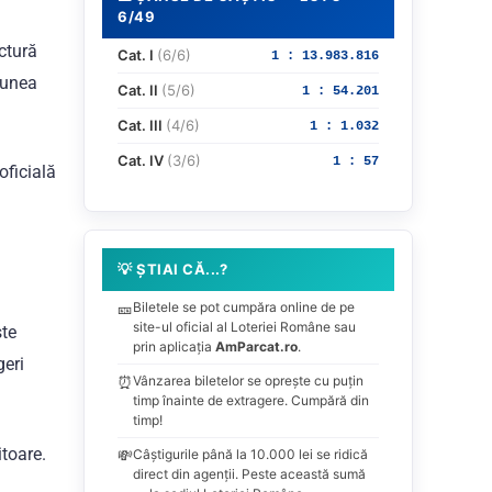
6/49
ctură
Cat. I
(6/6)
1 : 13.983.816
siunea
Cat. II
(5/6)
1 : 54.201
Cat. III
(4/6)
1 : 1.032
Cat. IV
(3/6)
1 : 57
oficială
💡 ȘTIAI CĂ...?
🎫
Biletele se pot cumpăra online de pe
site-ul oficial al Loteriei Române sau
ste
prin aplicația
AmParcat.ro
.
geri
⏰
Vânzarea biletelor se oprește cu puțin
timp înainte de extragere. Cumpără din
timp!
itoare.
💸
Câștigurile până la 10.000 lei se ridică
direct din agenții. Peste această sumă