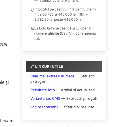
— la sediul Loteriei Române.
📋
Impozitul pe câștiguri: 1% pentru premii
între 66.750 și 445.000 lei; 16% +
3.782,50 lei peste 445.000 lei.
🔢
La Loto 6/49 se câștigă și cu doar
3
numere ghicite
(Cat. IV = 50 lei premiu
fix).
care
🔗 LINKURI UTILE
Cele mai extrase numere
— Statistici
extrageri
le și
Rezultate loto
— Arhivă și actualizări
Variante joc 6/49
— Explicații și reguli
Joc responsabil
— Sfaturi și resurse
fiecărei