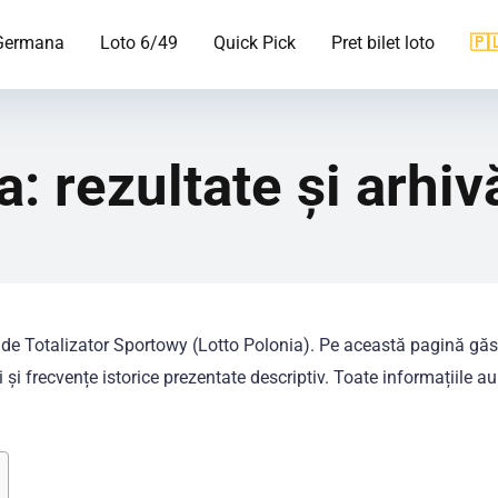
 Germana
Loto 6/49
Quick Pick
Pret bilet loto
🇵
: rezultate și arhiv
 de Totalizator Sportowy (Lotto Polonia). Pe această pagină găs
 și frecvențe istorice prezentate descriptiv. Toate informațiile au