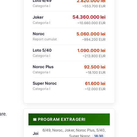
Loto 6/49
2.820.000 lei
Categoria I
~553.700 EUR
54.360.000 lei
Joker
Categoria I
~10.660.000 EUR
Noroc
5.060.000 lei
Report cumulat
~994.200 EUR
Loto 5/40
1.090.000 lei
Categoria I
~213.800 EUR
Noroc Plus
92.500 lei
Categoria I
~18.100 EUR
Super Noroc
61.600 lei
Categoria I
~12.000 EUR
are.
📅 PROGRAM EXTRAGERI
6/49, Noroc, Joker, Noroc Plus, 5/40,
Joi
Super Noroc
18:30