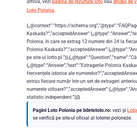
arhivă, vezi
pagina de rezultate loto
sau
ghidul de ve
Loto Polonia
.
{„@context”:”https://schema.org”,”@type”:”FAQPage
Kaskada?”,”acceptedAnswer”:{„@type”:”Answer”,”text
Polonia, în care se extrag 12 numere din 24 la fieca
Polonia Kaskada?”,”acceptedAnswer”:{„@type”:”Answe
pe site-ul lotto.pl.”}},{„@type”:”Question”,”name”:”C
{„@type”:”Answer”,”text”:”Extragerile Polonia Kaska
frecvențele istorice ale numerelor?”,”acceptedAnswer
extras fiecare număr într-un set de extrageri anterio
numerele viitoare?”,”acceptedAnswer”:{„@type”:”Ans
statistic independent.”}}]}
Pagini Loto Polonia pe bileteloto.ro:
vezi și
Loto
se verifică pe site-ul oficial al loteriei poloneze.