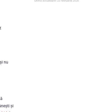
Ultima actualizare: 23 februarie 2026
t
și nu
ză
nești și