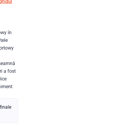
ghidul
owy în
tele
portowy
înseamnă
i a fost
dice
niment
finale