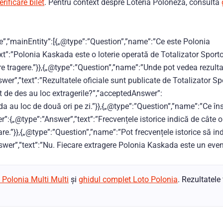
rificare bilet
. Pentru context despre Loteria Poloneză, consultă
”,”mainEntity”:[{„@type”:”Question”,”name”:”Ce este Polonia
”:”Polonia Kaskada este o loterie operată de Totalizator Sport
re tragere.”}},{„@type”:”Question”,”name”:”Unde pot vedea rezulta
r”,”text”:”Rezultatele oficiale sunt publicate de Totalizator S
ât de des au loc extragerile?”,”acceptedAnswer”:
da au loc de două ori pe zi.”}},{„@type”:”Question”,”name”:”Ce 
”:{„@type”:”Answer”,”text”:”Frecvențele istorice indică de câte or
are.”}},{„@type”:”Question”,”name”:”Pot frecvențele istorice să in
wer”,”text”:”Nu. Fiecare extragere Polonia Kaskada este un eve
 Polonia Multi Multi
și
ghidul complet Loto Polonia
. Rezultatele 