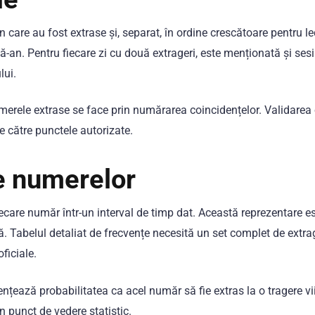
care au fost extrase și, separat, în ordine crescătoare pentru le
nă-an. Pentru fiecare zi cu două extrageri, este menționată și se
lui.
erele extrase se face prin numărarea coincidențelor. Validarea 
e către punctele autorizate.
le numerelor
fiecare număr într-un interval de timp dat. Această reprezentare e
vă. Tabelul detaliat de frecvențe necesită un set complet de extra
ficiale.
nțează probabilitatea ca acel număr să fie extras la o tragere vi
 punct de vedere statistic.