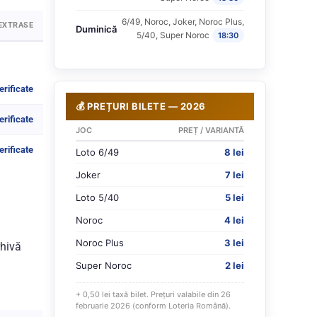
6/49, Noroc, Joker, Noroc Plus,
EXTRASE
Duminică
5/40, Super Noroc
18:30
erificate
💰 PREȚURI BILETE — 2026
erificate
JOC
PREȚ / VARIANTĂ
erificate
Loto 6/49
8 lei
Joker
7 lei
Loto 5/40
5 lei
Noroc
4 lei
Noroc Plus
3 lei
rhivă
Super Noroc
2 lei
+ 0,50 lei taxă bilet. Prețuri valabile din 26
februarie 2026 (conform Loteria Română).