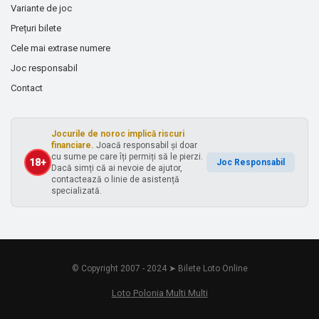
Variante de joc
Prețuri bilete
Cele mai extrase numere
Joc responsabil
Contact
Jocurile de noroc implică riscuri
financiare.
Joacă responsabil și doar
cu sume pe care îți permiți să le pierzi.
18+
Joc Responsabil
Dacă simți că ai nevoie de ajutor,
contactează o linie de asistență
specializată.
© Copyright 2007 - 2024 ➤ Bilete Loto Online
Loto Polonia Multi Multi