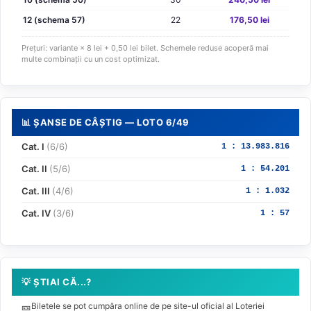
12 (schema 57)
22
176,50 lei
Prețuri: variante × 8 lei + 0,50 lei bilet. Schemele reduse acoperă mai
multe combinații cu un cost optimizat.
📊 ȘANSE DE CÂȘTIG — LOTO 6/49
Cat. I
(6/6)
1 : 13.983.816
Cat. II
(5/6)
1 : 54.201
Cat. III
(4/6)
1 : 1.032
Cat. IV
(3/6)
1 : 57
💡 ȘTIAI CĂ...?
🎫
Biletele se pot cumpăra online de pe site-ul oficial al Loteriei