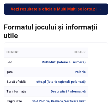
Vezi rezultatele oficiale Multi Multi pe lotto.pl →
Formatul jocului și informații
utile
ELEMENT
DETALIU
Joc
Multi Multi (loterie cu numere)
Țară
Polonia
Sursă oficială
lotto.pl (loteria națională poloneză)
Tip informație
Descriptivă / informativă
Pagini utile
Ghid Polonia, Kaskada, Verificare bilet