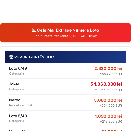
📊 Cele Mai Extrase Numere Loto
Top numere frecvente 6/49, 5/40, Joker
🏆 REPORT-URI ÎN JOC
Loto 6/49
2.820.000 lei
Categoria I
~553.700 EUR
54.360.000 lei
Joker
Categoria I
~10.660.000 EUR
Noroc
5.060.000 lei
Report cumulat
~994.200 EUR
Loto 5/40
1.090.000 lei
Categoria I
~213.800 EUR