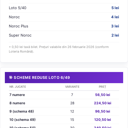
Loto 5/40
5 lei
Noroc
4 lei
Noroc Plus
3 lei
Super Noroc
2 lei
+ 0,50 lei taxă bilet. Prețuri valabile din 26 februarie 2026 (conform
Loteria Română).
🎯 SCHEME REDUSE LOTO 6/49
NR. JUCATE
VARIANTE
PREȚ
7 numere
7
56,50 lei
8 numere
28
224,50 lei
9 (schema 48)
12
96,50 lei
10 (schema 49)
15
120,50 lei
10 (schema 50)
30
240,50 lei