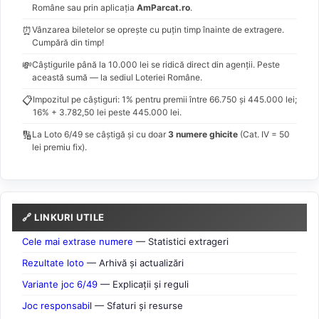
Române sau prin aplicația
AmParcat.ro
.
⏰
Vânzarea biletelor se oprește cu puțin timp înainte de extragere.
Cumpără din timp!
💸
Câștigurile până la 10.000 lei se ridică direct din agenții. Peste
această sumă — la sediul Loteriei Române.
📋
Impozitul pe câștiguri: 1% pentru premii între 66.750 și 445.000 lei;
16% + 3.782,50 lei peste 445.000 lei.
🔢
La Loto 6/49 se câștigă și cu doar
3 numere ghicite
(Cat. IV = 50
lei premiu fix).
🔗 LINKURI UTILE
Cele mai extrase numere
— Statistici extrageri
Rezultate loto
— Arhivă și actualizări
Variante joc 6/49
— Explicații și reguli
Joc responsabil
— Sfaturi și resurse