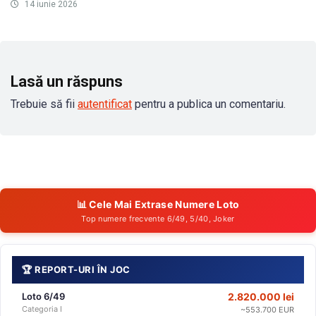
14 iunie 2026
Lasă un răspuns
Trebuie să fii
autentificat
pentru a publica un comentariu.
📊 Cele Mai Extrase Numere Loto
Top numere frecvente 6/49, 5/40, Joker
🏆 REPORT-URI ÎN JOC
Loto 6/49
2.820.000 lei
Categoria I
~553.700 EUR