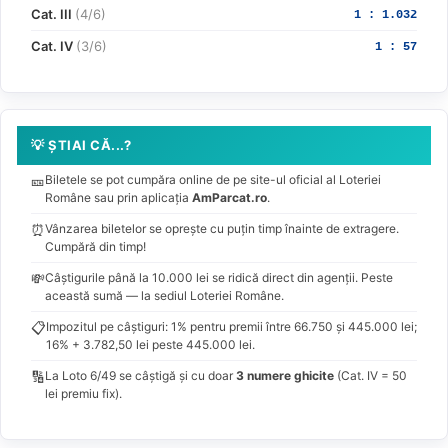
Cat. III
(4/6)
1 : 1.032
Cat. IV
(3/6)
1 : 57
💡 ȘTIAI CĂ...?
🎫
Biletele se pot cumpăra online de pe site-ul oficial al Loteriei
Române sau prin aplicația
AmParcat.ro
.
⏰
Vânzarea biletelor se oprește cu puțin timp înainte de extragere.
Cumpără din timp!
💸
Câștigurile până la 10.000 lei se ridică direct din agenții. Peste
această sumă — la sediul Loteriei Române.
📋
Impozitul pe câștiguri: 1% pentru premii între 66.750 și 445.000 lei;
16% + 3.782,50 lei peste 445.000 lei.
🔢
La Loto 6/49 se câștigă și cu doar
3 numere ghicite
(Cat. IV = 50
lei premiu fix).