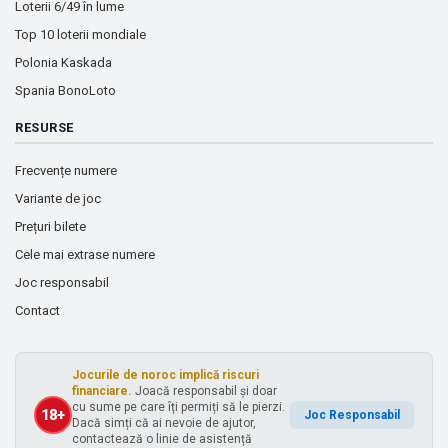
Loterii 6/49 în lume
Top 10 loterii mondiale
Polonia Kaskada
Spania BonoLoto
RESURSE
Frecvențe numere
Variante de joc
Prețuri bilete
Cele mai extrase numere
Joc responsabil
Contact
Jocurile de noroc implică riscuri
financiare.
Joacă responsabil și doar
cu sume pe care îți permiți să le pierzi.
18+
Joc Responsabil
Dacă simți că ai nevoie de ajutor,
contactează o linie de asistență