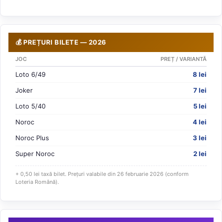
💰 PREȚURI BILETE — 2026
JOC
PREȚ / VARIANTĂ
Loto 6/49
8 lei
Joker
7 lei
Loto 5/40
5 lei
Noroc
4 lei
Noroc Plus
3 lei
Super Noroc
2 lei
+ 0,50 lei taxă bilet. Prețuri valabile din 26 februarie 2026 (conform
Loteria Română).