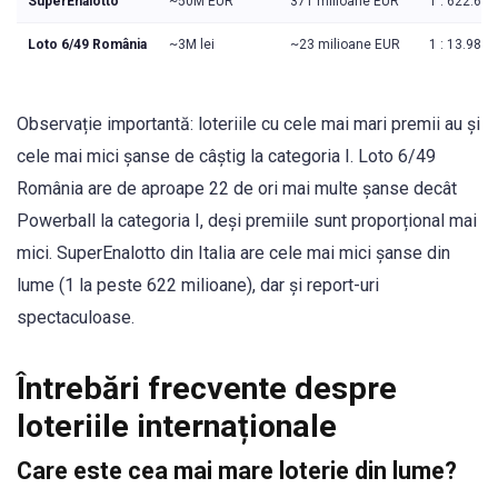
SuperEnalotto
~50M EUR
371 milioane EUR
1 : 622.61
Loto 6/49 România
~3M lei
~23 milioane EUR
1 : 13.983.
Observație importantă: loteriile cu cele mai mari premii au și
cele mai mici șanse de câștig la categoria I. Loto 6/49
România are de aproape 22 de ori mai multe șanse decât
Powerball la categoria I, deși premiile sunt proporțional mai
mici. SuperEnalotto din Italia are cele mai mici șanse din
lume (1 la peste 622 milioane), dar și report-uri
spectaculoase.
Întrebări frecvente despre
loteriile internaționale
Care este cea mai mare loterie din lume?