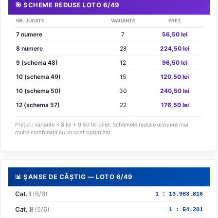
🎯 SCHEME REDUSE LOTO 6/49
NR. JUCATE
VARIANTE
PREȚ
7 numere
7
56,50 lei
8 numere
28
224,50 lei
9 (schema 48)
12
96,50 lei
10 (schema 49)
15
120,50 lei
10 (schema 50)
30
240,50 lei
12 (schema 57)
22
176,50 lei
Prețuri: variante × 8 lei + 0,50 lei bilet. Schemele reduse acoperă mai
multe combinații cu un cost optimizat.
📊 ȘANSE DE CÂȘTIG — LOTO 6/49
Cat. I
(6/6)
1 : 13.983.816
Cat. II
(5/6)
1 : 54.201