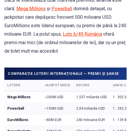
Dacă te interesează doar mărimea premiilor, ierarhia este
clară:
Mega Millions
și
Powerball
domină detașat, cu
jackpoturi care depășesc frecvent 500 milioane USD.
EuroMillions este liderul european, cu premii de până la 240
milioane EUR. La polul opus,
Loto 6/49 România
oferă
premii mai mici (de ordinul milioanelor de lei), dar cu un preț
de bilet mult mai accesibil.
COMPARAȚIE LOTERII INTERNAȚIONALE — PREMII ȘI ȘANSE
LOTERIE
JACKPOT MEDIU
RECORD
ȘANSE CAT.
Mega Millions
~200M USD
1,537 miliarde USD
1 : 302.57
Powerball
~150M USD
2,04 miliarde USD
1 : 292.20
EuroMillions
~80M EUR
240 milioane EUR
1 : 139.83