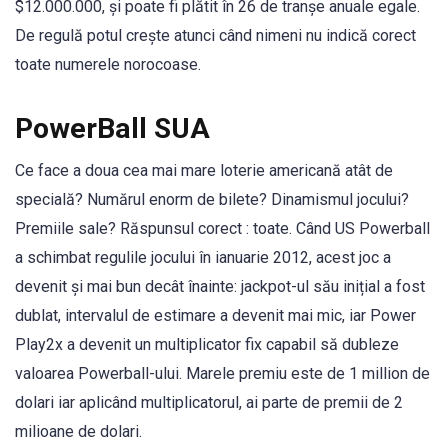
$12.000.000, și poate fi plătit în 26 de tranșe anuale egale.
De regulă potul crește atunci când nimeni nu indică corect
toate numerele norocoase.
PowerBall SUA
Ce face a doua cea mai mare loterie americană atât de
specială? Numărul enorm de bilete? Dinamismul jocului?
Premiile sale? Răspunsul corect : toate. Când US Powerball
a schimbat regulile jocului în ianuarie 2012, acest joc a
devenit și mai bun decât înainte: jackpot-ul său inițial a fost
dublat, intervalul de estimare a devenit mai mic, iar Power
Play2x a devenit un multiplicator fix capabil să dubleze
valoarea Powerball-ului. Marele premiu este de 1 million de
dolari iar aplicând multiplicatorul, ai parte de premii de 2
milioane de dolari.