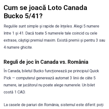
Cum se joacă Loto Canada
Bucko 5/41?
Regulile sunt simple și rapide de înțeles. Alegi 5 numere
între 1 și 41. Dacă toate 5 numerele tale coincid cu cele
extrase, câștigi premiul maxim. Există premii și pentru 3 sau
4 numere ghicite.
Reguli de joc în Canada vs. România
În Canada, biletul Bucko funcționează pe principiul Quick
Pick — computerul generează automat 3 linii de câte 5
numere, iar jucătorul nu poate alege numerele. Un bilet
costă 1 CAD.
La casele de pariuri din România, sistemul este diferit: poți