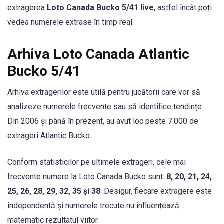
extragerea
Loto Canada Bucko 5/41 live
, astfel încât poți
vedea numerele extrase în timp real.
Arhiva Loto Canada Atlantic
Bucko 5/41
Arhiva extragerilor este utilă pentru jucătorii care vor să
analizeze numerele frecvente sau să identifice tendințe.
Din 2006 și până în prezent, au avut loc peste 7.000 de
extrageri Atlantic Bucko.
Conform statisticilor pe ultimele extrageri, cele mai
frecvente numere la Loto Canada Bucko sunt:
8, 20, 21, 24,
25, 26, 28, 29, 32, 35 și 38
. Desigur, fiecare extragere este
independentă și numerele trecute nu influențează
matematic rezultatul viitor.