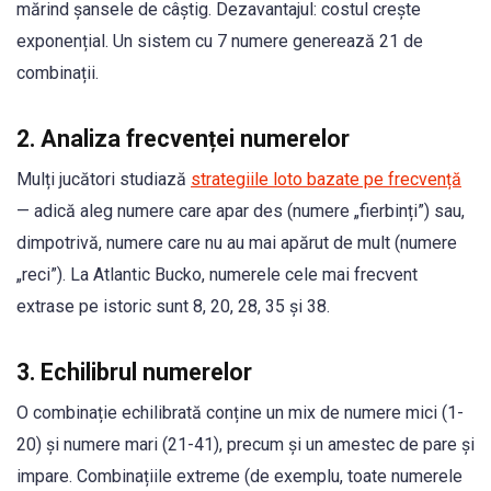
mărind șansele de câștig. Dezavantajul: costul crește
exponențial. Un sistem cu 7 numere generează 21 de
combinații.
2. Analiza frecvenței numerelor
Mulți jucători studiază
strategiile loto bazate pe frecvență
— adică aleg numere care apar des (numere „fierbinți”) sau,
dimpotrivă, numere care nu au mai apărut de mult (numere
„reci”). La Atlantic Bucko, numerele cele mai frecvent
extrase pe istoric sunt 8, 20, 28, 35 și 38.
3. Echilibrul numerelor
O combinație echilibrată conține un mix de numere mici (1-
20) și numere mari (21-41), precum și un amestec de pare și
impare. Combinațiile extreme (de exemplu, toate numerele