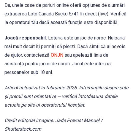
Da, unele case de pariuri online oferă opțiunea de a urmări
extragerea Loto Canada Bucko 5/41 în direct (live). Verifică
la operatorul tău dacă această funcție este disponibilă.
Joacă responsabil.
Loteria este un joc de noroc. Nu paria
mai mult decât îți permiți să pierzi. Dacă simți că ai nevoie
de ajutor, contactează
ONJN
sau apelează linia de
asistență pentru jocuri de noroc. Jocul este interzis
persoanelor sub 18 ani.
Articol actualizat în februarie 2026. Informațiile despre cote
și premii sunt orientative — verifică întotdeauna datele
actuale pe site-ul operatorului licențiat.
Credit editorial imagine: Jade Prevost Manuel /
Shutterstock.com