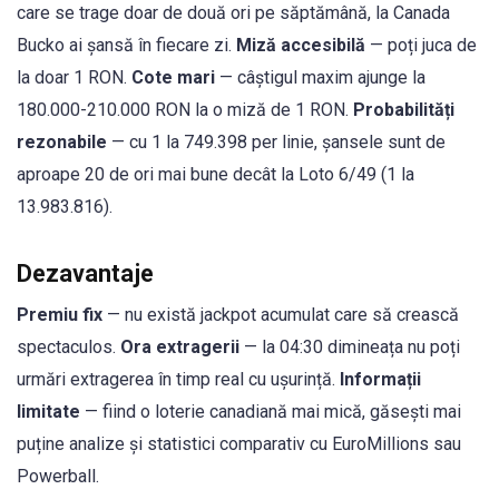
care se trage doar de două ori pe săptămână, la Canada
Bucko ai șansă în fiecare zi.
Miză accesibilă
— poți juca de
la doar 1 RON.
Cote mari
— câștigul maxim ajunge la
180.000-210.000 RON la o miză de 1 RON.
Probabilități
rezonabile
— cu 1 la 749.398 per linie, șansele sunt de
aproape 20 de ori mai bune decât la Loto 6/49 (1 la
13.983.816).
Dezavantaje
Premiu fix
— nu există jackpot acumulat care să crească
spectaculos.
Ora extragerii
— la 04:30 dimineața nu poți
urmări extragerea în timp real cu ușurință.
Informații
limitate
— fiind o loterie canadiană mai mică, găsești mai
puține analize și statistici comparativ cu EuroMillions sau
Powerball.