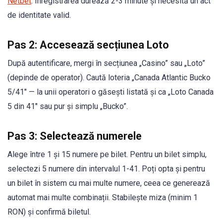
Netbet
. Înregistrarea durează 2-3 minute și necesită un act
de identitate valid.
Pas 2: Accesează secțiunea Loto
După autentificare, mergi în secțiunea „Casino” sau „Loto”
(depinde de operator). Caută loteria „Canada Atlantic Bucko
5/41″ — la unii operatori o găsești listată și ca „Loto Canada
5 din 41″ sau pur și simplu „Bucko”.
Pas 3: Selectează numerele
Alege între 1 și 15 numere pe bilet. Pentru un bilet simplu,
selectezi 5 numere din intervalul 1-41. Poți opta și pentru
un bilet în sistem cu mai multe numere, ceea ce generează
automat mai multe combinații. Stabilește miza (minim 1
RON) și confirmă biletul.