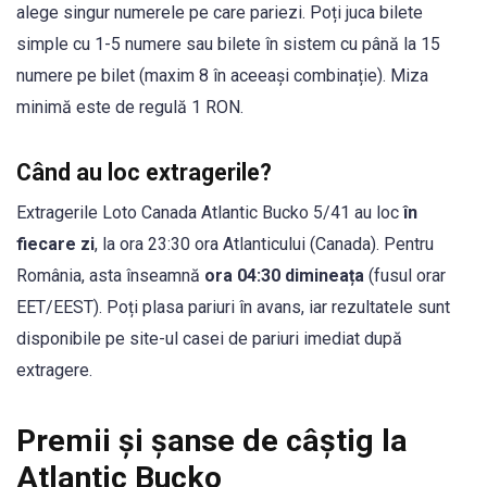
alege singur numerele pe care pariezi. Poți juca bilete
simple cu 1-5 numere sau bilete în sistem cu până la 15
numere pe bilet (maxim 8 în aceeași combinație). Miza
minimă este de regulă 1 RON.
Când au loc extragerile?
Extragerile Loto Canada Atlantic Bucko 5/41 au loc
în
fiecare zi
, la ora 23:30 ora Atlanticului (Canada). Pentru
România, asta înseamnă
ora 04:30 dimineața
(fusul orar
EET/EEST). Poți plasa pariuri în avans, iar rezultatele sunt
disponibile pe site-ul casei de pariuri imediat după
extragere.
Premii și șanse de câștig la
Atlantic Bucko