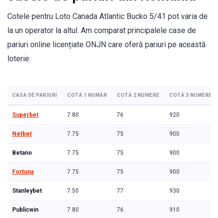
Cotele pentru Loto Canada Atlantic Bucko 5/41 pot varia de
la un operator la altul. Am comparat principalele case de
pariuri online licențiate ONJN care oferă pariuri pe această
loterie:
CASA DE PARIURI
COTĂ 1 NUMĂR
COTĂ 2 NUMERE
COTĂ 3 NUMERE
Superbet
7.80
76
920
Netbet
7.75
75
900
Betano
7.75
75
900
Fortuna
7.75
75
900
Stanleybet
7.50
77
930
Publicwin
7.80
76
910